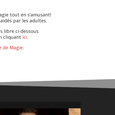
agie tout en s’amusant!
idés par les adultes.
 libre ci-dessous.
n cliquant
ici
.
e de Magie
.