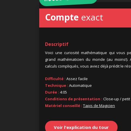
Compte
exact
Descriptif
Voici une curiosité mathématique qui vous p
grand mathématicien du monde (au moins!). A
calculs compliqués, vous aviez déjà prédit le résu
Difficulté :
Assez facile
Technique :
Automatique
Durée :
4:05
Conditions de présentation :
Close-up / petit
Matériel conseillé :
Tapis de Magicien
Voir l'explication du tour