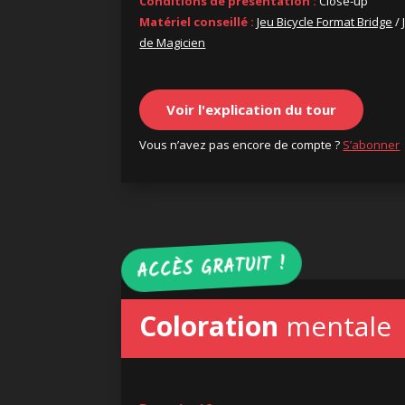
Conditions de présentation :
Close-up
Matériel conseillé :
Jeu Bicycle Format Bridge
/
de Magicien
Voir l'explication du tour
Vous n’avez pas encore de compte ?
S’abonner
ACCÈS GRATUIT !
Coloration
mentale