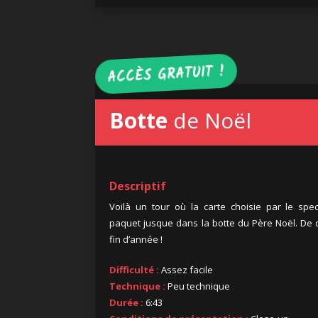
ACCÈS GRATUIT !
Botte
de Noël
Descriptif
Voilà un tour où la carte choisie par le sp
paquet jusque dans la botte du Père Noël. De 
fin d’année !
Difficulté :
Assez facile
Technique :
Peu technique
Durée :
6:43