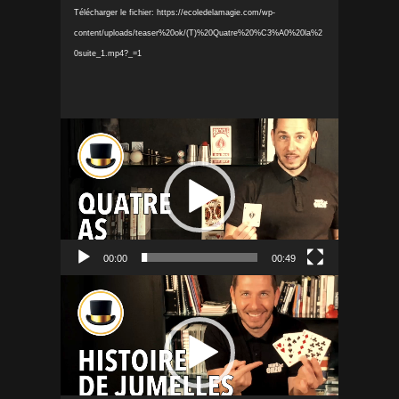
Télécharger le fichier: https://ecoledelamagie.com/wp-
content/uploads/teaser%20ok/(T)%20Quatre%20%C3%A0%20la%2
0suite_1.mp4?_=1
Lecteur
vidéo
00:00
00:49
Lecteur
vidéo