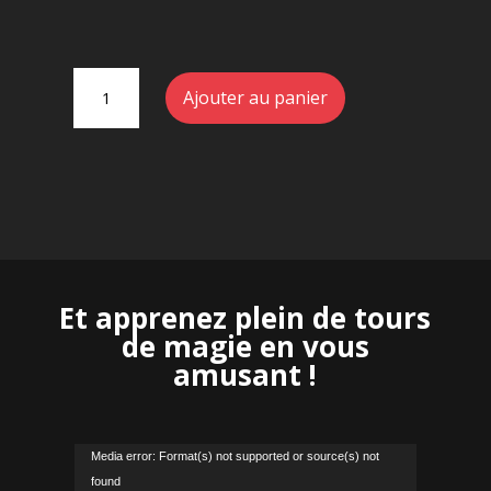
quantité
Ajouter au panier
de
Jeu
Bicycle
Standard
Et apprenez plein de tours
de magie en vous
amusant !
Lecteur
Media error: Format(s) not supported or source(s) not
vidéo
found