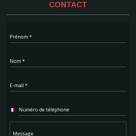
CONTACT
Prénom
*
Nom
*
E-mail
*
Numéro de téléphone
F
r
a
n
Message