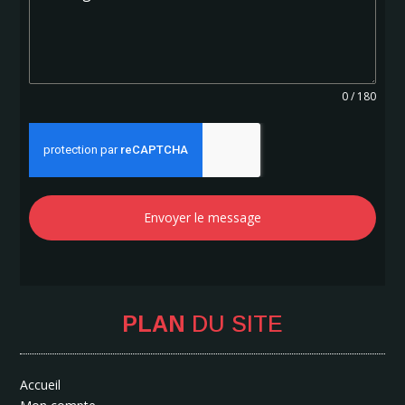
c
e
+
3
3
0 / 180
Envoyer le message
PLAN
DU SITE
Accueil